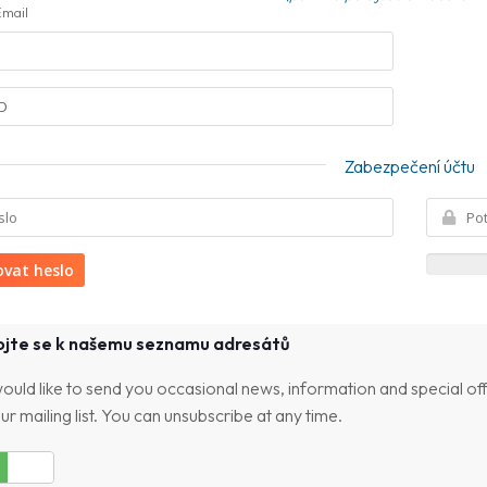
Email
Zabezpečení účtu
vat heslo
ojte se k našemu seznamu adresátů
uld like to send you occasional news, information and special o
our mailing list. You can unsubscribe at any time.
Ne