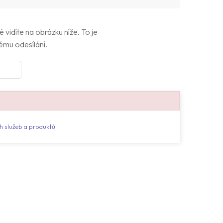
 vidíte na obrázku níže. To je
ému odesílání.
 služeb a produktů