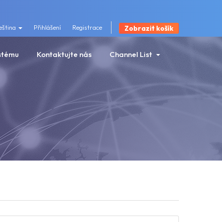
eština
Přihlášení
Registrace
Zobrazit košík
stému
Kontaktujte nás
Channel List